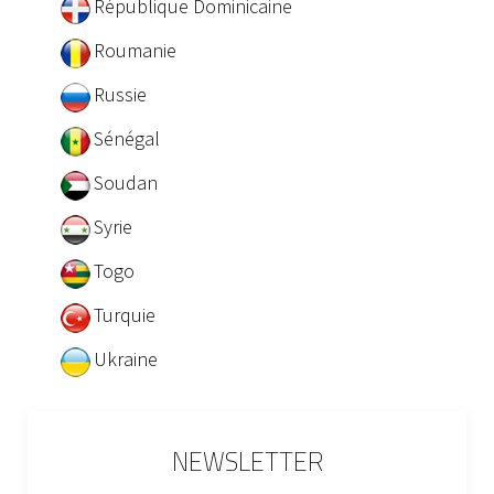
République Dominicaine
Roumanie
Russie
Sénégal
Soudan
Syrie
Togo
Turquie
Ukraine
NEWSLETTER