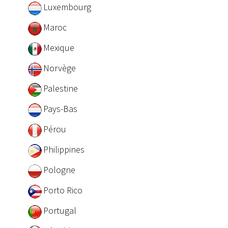
Luxembourg
Maroc
Mexique
Norvège
Palestine
Pays-Bas
Pérou
Philippines
Pologne
Porto Rico
Portugal