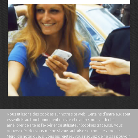
LIRE LA SUITE
Nous utilisons des cookies sur notre site web. Certains d’entre eux sont
essentiels au fonctionnement du site et d’autres nous aident à
MENTIONS LÉGALES
améliorer ce site et l’expérience utilisateur (cookies traceurs). Vous
pouvez décider vous-même si vous autorisez ou non ces cookies.
POLITIQUE DE CONFIDENTIALITÉ
Merci de noter que, si vous les rejetez, vous risquez de ne pas pouvoir