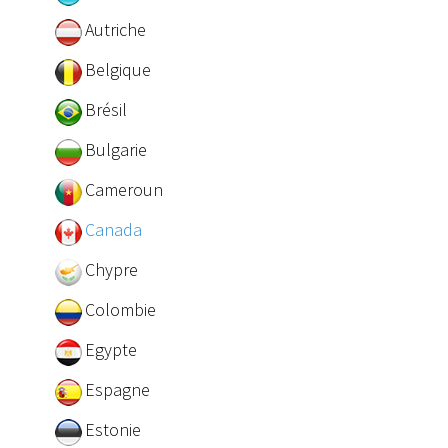
Autriche
Belgique
Brésil
Bulgarie
Cameroun
Canada
Chypre
Colombie
Egypte
Espagne
Estonie