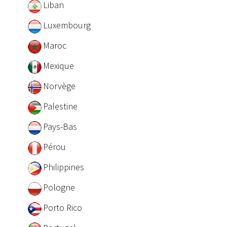
Liban
Luxembourg
Maroc
Mexique
Norvège
Palestine
Pays-Bas
Pérou
Philippines
Pologne
Porto Rico