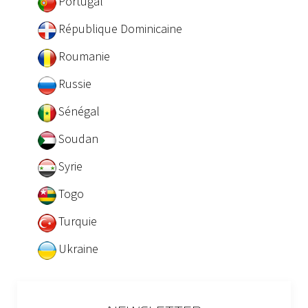
Portugal
République Dominicaine
Roumanie
Russie
Sénégal
Soudan
Syrie
Togo
Turquie
Ukraine