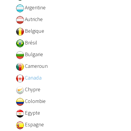
Argentine
Autriche
Belgique
Brésil
Bulgarie
Cameroun
Canada
Chypre
Colombie
Egypte
Espagne