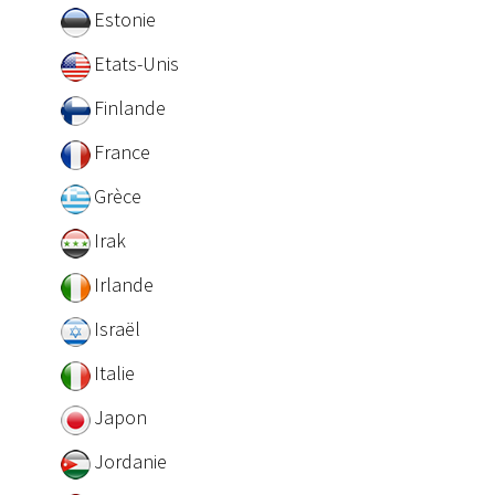
Estonie
Etats-Unis
Finlande
France
Grèce
Irak
Irlande
Israël
Italie
Japon
Jordanie