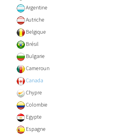
Argentine
Autriche
Belgique
Brésil
Bulgarie
Cameroun
Canada
Chypre
Colombie
Egypte
Espagne