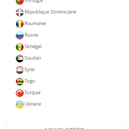
Portugal
République Dominicaine
Roumanie
Russie
Sénégal
Soudan
Syrie
Togo
Turquie
Ukraine