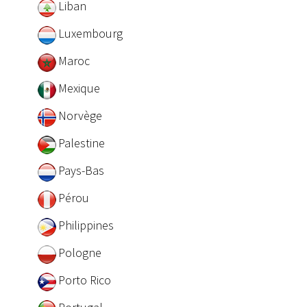
Liban
Luxembourg
Maroc
Mexique
Norvège
Palestine
Pays-Bas
Pérou
Philippines
Pologne
Porto Rico