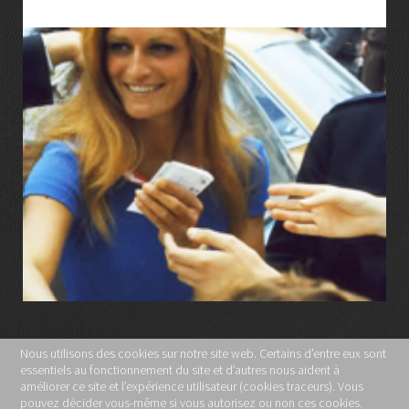
LIRE LA SUITE
Nous utilisons des cookies sur notre site web. Certains d’entre eux sont
essentiels au fonctionnement du site et d’autres nous aident à
MENTIONS LÉGALES
améliorer ce site et l’expérience utilisateur (cookies traceurs). Vous
pouvez décider vous-même si vous autorisez ou non ces cookies.
POLITIQUE DE CONFIDENTIALITÉ