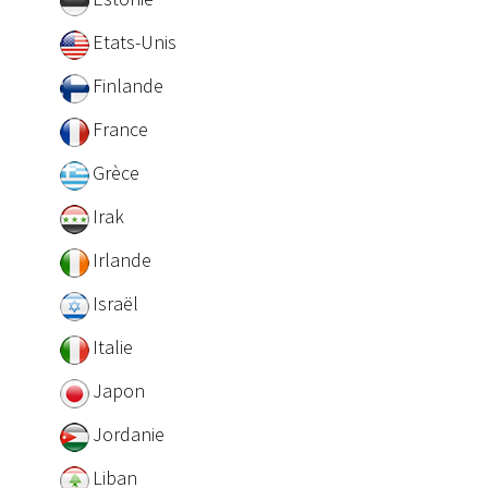
Etats-Unis
Finlande
France
Grèce
Irak
Irlande
Israël
Italie
Japon
Jordanie
Liban