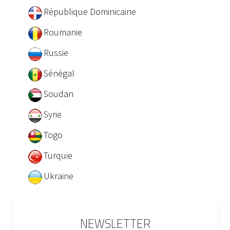
République Dominicaine
Roumanie
Russie
Sénégal
Soudan
Syrie
Togo
Turquie
Ukraine
NEWSLETTER