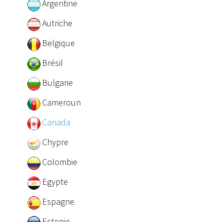
Argentine
Autriche
Belgique
Brésil
Bulgarie
Cameroun
Canada
Chypre
Colombie
Egypte
Espagne
Estonie