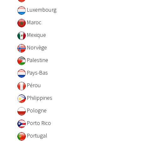
Luxembourg
Maroc
Mexique
Norvège
Palestine
Pays-Bas
Pérou
Philippines
Pologne
Porto Rico
Portugal