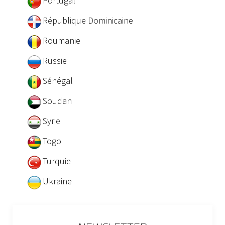
Portugal
République Dominicaine
Roumanie
Russie
Sénégal
Soudan
Syrie
Togo
Turquie
Ukraine