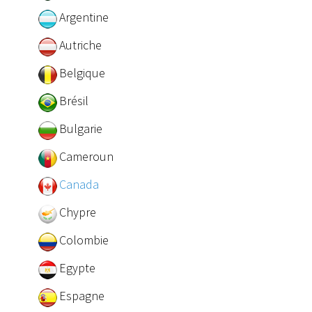
Argentine
Autriche
Belgique
Brésil
Bulgarie
Cameroun
Canada
Chypre
Colombie
Egypte
Espagne