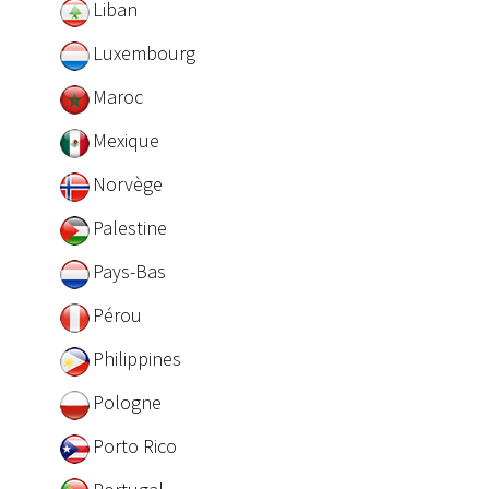
Liban
Luxembourg
Maroc
Mexique
Norvège
Palestine
Pays-Bas
Pérou
Philippines
Pologne
Porto Rico