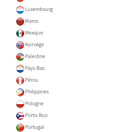
Luxembourg
Maroc
Mexique
Norvège
Palestine
Pays-Bas
Pérou
Philippines
Pologne
Porto Rico
Portugal