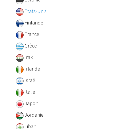
Etats-Unis
Finlande
France
Grèce
Irak
Irlande
Israël
Italie
Japon
Jordanie
Liban