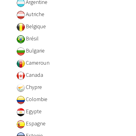
Argentine
Autriche
Belgique
Brésil
Bulgarie
Cameroun
Canada
Chypre
Colombie
Egypte
Espagne
Estonie