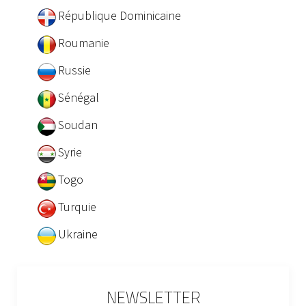
République Dominicaine
Roumanie
Russie
Sénégal
Soudan
Syrie
Togo
Turquie
Ukraine
NEWSLETTER