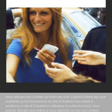
LIRE LA SUITE
Nous utilisons des cookies sur notre site web. Certains d’entre eux sont
essentiels au fonctionnement du site et d’autres nous aident à
MENTIONS LÉGALES
améliorer ce site et l’expérience utilisateur (cookies traceurs). Vous
pouvez décider vous-même si vous autorisez ou non ces cookies.
POLITIQUE DE CONFIDENTIALITÉ