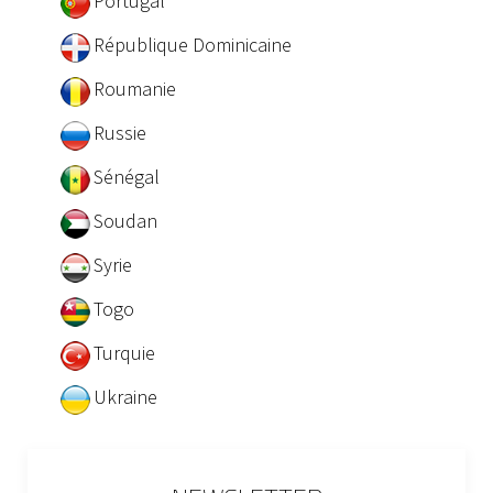
Portugal
République Dominicaine
Roumanie
Russie
Sénégal
Soudan
Syrie
Togo
Turquie
Ukraine