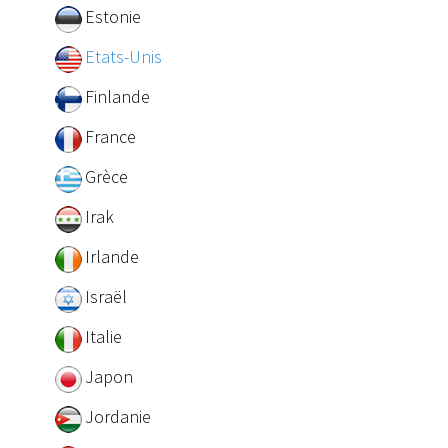
Estonie
Etats-Unis
Finlande
France
Grèce
Irak
Irlande
Israël
Italie
Japon
Jordanie