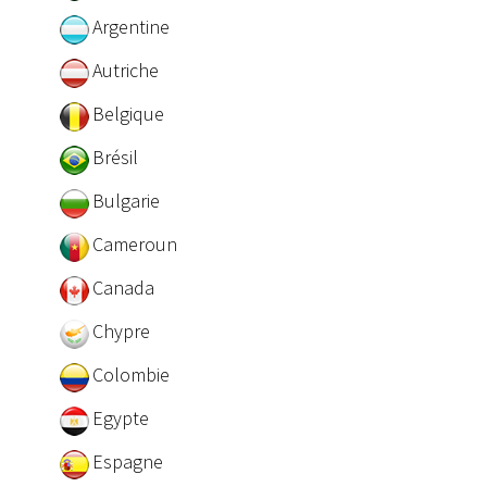
Argentine
Autriche
Belgique
Brésil
Bulgarie
Cameroun
Canada
Chypre
Colombie
Egypte
Espagne