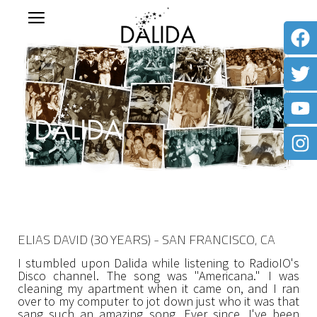
ELIAS DAVID (30 YEARS) - SAN FRANCISCO, CA
I stumbled upon Dalida while listening to RadioIO's
Disco channel. The song was "Americana." I was
cleaning my apartment when it came on, and I ran
over to my computer to jot down just who it was that
sang such an amazing song. Ever since, I've been