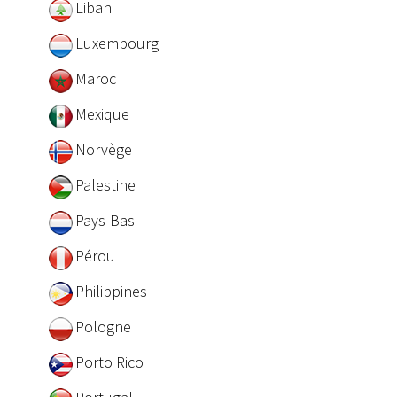
Liban
Luxembourg
Maroc
Mexique
Norvège
Palestine
Pays-Bas
Pérou
Philippines
Pologne
Porto Rico