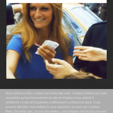
LIRE LA SUITE
Nous utilisons des cookies sur notre site web. Certains d’entre eux sont
essentiels au fonctionnement du site et d’autres nous aident à
MENTIONS LÉGALES
améliorer ce site et l’expérience utilisateur (cookies traceurs). Vous
pouvez décider vous-même si vous autorisez ou non ces cookies.
POLITIQUE DE CONFIDENTIALITÉ
Merci de noter que, si vous les rejetez, vous risquez de ne pas pouvoir