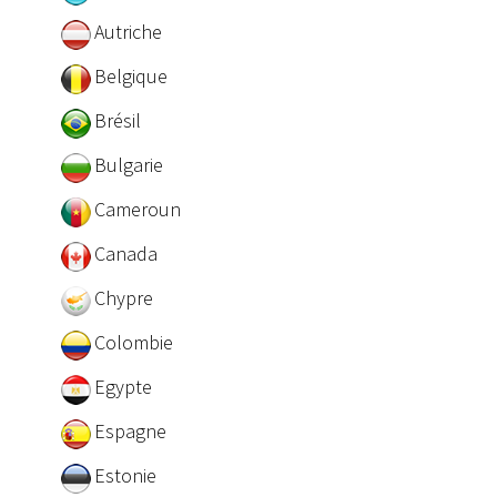
Autriche
Belgique
Brésil
Bulgarie
Cameroun
Canada
Chypre
Colombie
Egypte
Espagne
Estonie