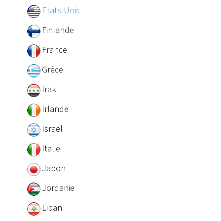
Etats-Unis
Finlande
France
Grèce
Irak
Irlande
Israël
Italie
Japon
Jordanie
Liban