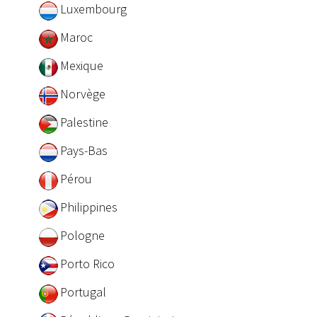
Luxembourg
Maroc
Mexique
Norvège
Palestine
Pays-Bas
Pérou
Philippines
Pologne
Porto Rico
Portugal