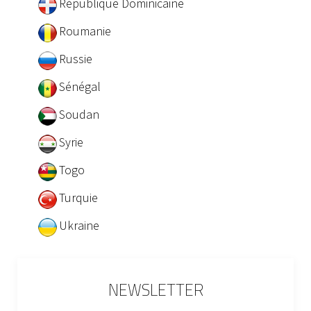
République Dominicaine
Roumanie
Russie
Sénégal
Soudan
Syrie
Togo
Turquie
Ukraine
NEWSLETTER