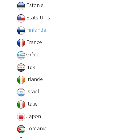
Estonie
Etats-Unis
Finlande
France
Grèce
Irak
Irlande
Israël
Italie
Japon
Jordanie