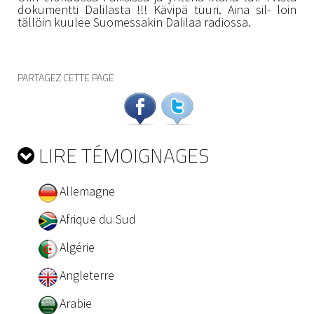
dokumentti Dalilasta !!! Kävipä tuuri. Aina sil- loin
tällöin kuulee Suomessakin Dalilaa radiossa.
PARTAGEZ CETTE PAGE
LIRE TÉMOIGNAGES
Allemagne
Afrique du Sud
Algérie
Angleterre
Arabie