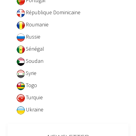
Portugal
République Dominicaine
Roumanie
Russie
Sénégal
Soudan
Syrie
Togo
Turquie
Ukraine