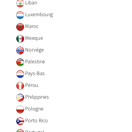
Liban
Luxembourg
Maroc
Mexique
Norvège
Palestine
Pays-Bas
Pérou
Philippines
Pologne
Porto Rico