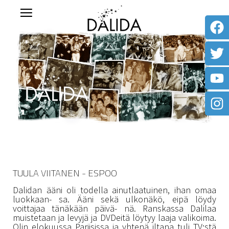
TUULA VIITANEN - ESPOO
Dalidan ääni oli todella ainutlaatuinen, ihan omaa
luokkaan- sa. Ääni sekä ulkonäkö, eipä löydy
voittajaa tänäkään päivä- nä. Ranskassa Dalilaa
muistetaan ja levyjä ja DVDeitä löytyy laaja valikoima.
Olin elokuussa Pariisissa ja yhtenä iltana tuli TV:stä