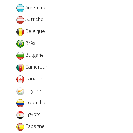
Argentine
Autriche
Belgique
Brésil
Bulgarie
Cameroun
Canada
Chypre
Colombie
Egypte
Espagne