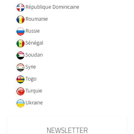
République Dominicaine
Roumanie
Russie
Sénégal
Soudan
Syrie
Togo
Turquie
Ukraine
NEWSLETTER