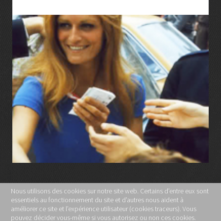
LIRE LA SUITE
Nous utilisons des cookies sur notre site web. Certains d’entre eux sont
essentiels au fonctionnement du site et d’autres nous aident à
MENTIONS LÉGALES
améliorer ce site et l’expérience utilisateur (cookies traceurs). Vous
pouvez décider vous-même si vous autorisez ou non ces cookies.
POLITIQUE DE CONFIDENTIALITÉ