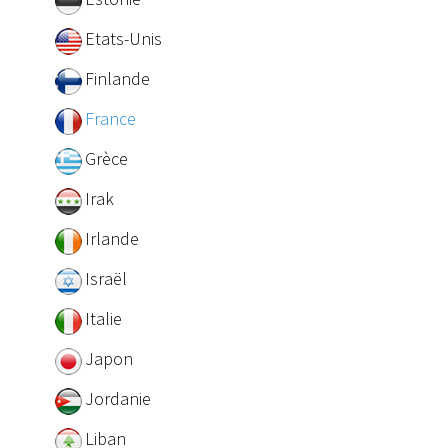
Etats-Unis
Finlande
France
Grèce
Irak
Irlande
Israël
Italie
Japon
Jordanie
Liban