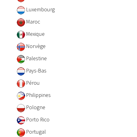
Luxembourg
Maroc
Mexique
Norvège
Palestine
Pays-Bas
Pérou
Philippines
Pologne
Porto Rico
Portugal