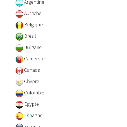
Argentine
Autriche
Belgique
Brésil
Bulgarie
Cameroun
Canada
Chypre
Colombie
Egypte
Espagne
Estonie