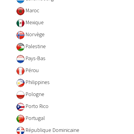
Maroc
Mexique
Norvège
Palestine
Pays-Bas
Pérou
Philippines
Pologne
Porto Rico
Portugal
République Dominicaine