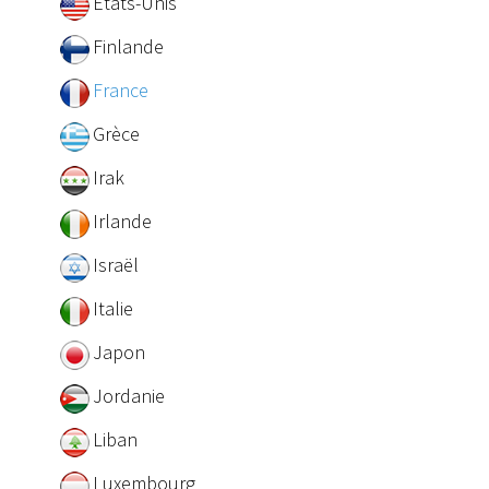
Etats-Unis
Finlande
France
Grèce
Irak
Irlande
Israël
Italie
Japon
Jordanie
Liban
Luxembourg