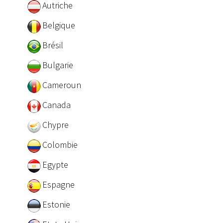
Autriche
Belgique
Brésil
Bulgarie
Cameroun
Canada
Chypre
Colombie
Egypte
Espagne
Estonie