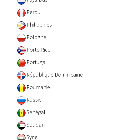
Pérou
Philippines
Pologne
Porto Rico
Portugal
République Dominicaine
Roumanie
Russie
Sénégal
Soudan
Syrie