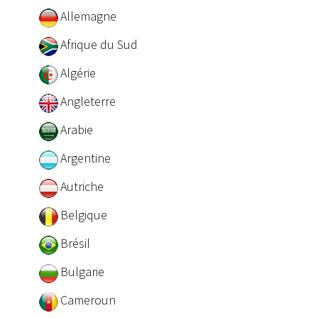
Allemagne
Afrique du Sud
Algérie
Angleterre
Arabie
Argentine
Autriche
Belgique
Brésil
Bulgarie
Cameroun