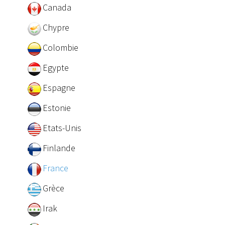
Canada
Chypre
Colombie
Egypte
Espagne
Estonie
Etats-Unis
Finlande
France
Grèce
Irak