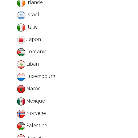
Irlande
Israël
Italie
Japon
Jordanie
Liban
Luxembourg
Maroc
Mexique
Norvège
Palestine
Pays-Bas