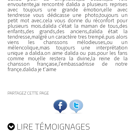
envoutente,jai rencontré dalida a plusieurs reprises
avec toujours une grande émotion,elle avec
tendresse vous dédicasse une photo,toujours un
petit mot avec.cela vous donne du réconfort pour
plusieurs mois.dalida c'était la maman de tous,des
enfants,des grands,des anciens,dalida était la
tendresse,malgré un caractère tres trempé.puis alors
viens les chanssons mélodieuses,ou un
mélencolique,mais toujours une interprétation
unique a dalida.on aime dalida ou pas.pour les fans
comme moi,elle restera la divine,la reine de la
chansson française,l'embassadrisse de notre
françe.dalida je t'aime
PARTAGEZ CETTE PAGE
LIRE TÉMOIGNAGES