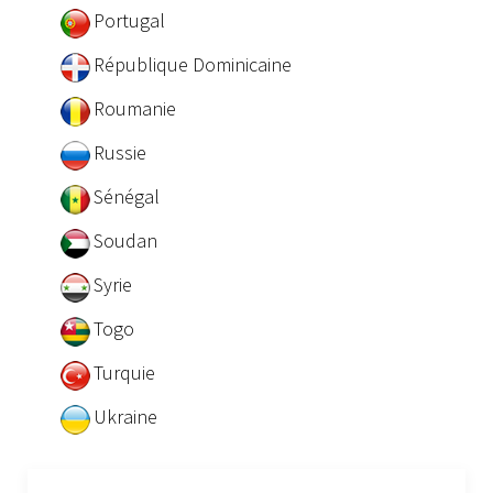
Portugal
République Dominicaine
Roumanie
Russie
Sénégal
Soudan
Syrie
Togo
Turquie
Ukraine