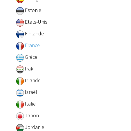
Estonie
Etats-Unis
Finlande
France
Grèce
Irak
Irlande
Israël
Italie
Japon
Jordanie