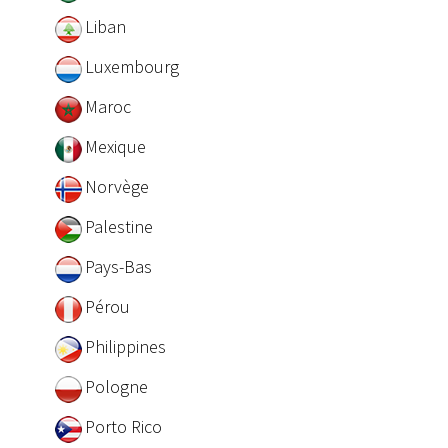
Liban
Luxembourg
Maroc
Mexique
Norvège
Palestine
Pays-Bas
Pérou
Philippines
Pologne
Porto Rico