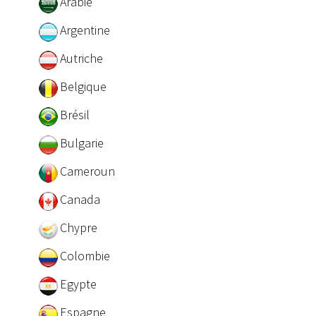
Arabie
Argentine
Autriche
Belgique
Brésil
Bulgarie
Cameroun
Canada
Chypre
Colombie
Egypte
Espagne