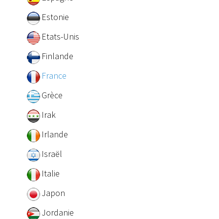
Estonie
Etats-Unis
Finlande
France
Grèce
Irak
Irlande
Israël
Italie
Japon
Jordanie