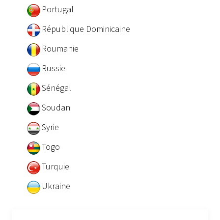
Portugal
République Dominicaine
Roumanie
Russie
Sénégal
Soudan
Syrie
Togo
Turquie
Ukraine