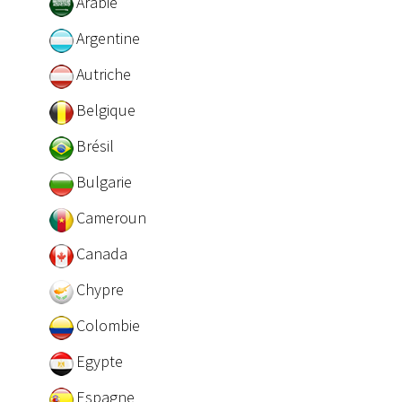
Arabie
Argentine
Autriche
Belgique
Brésil
Bulgarie
Cameroun
Canada
Chypre
Colombie
Egypte
Espagne