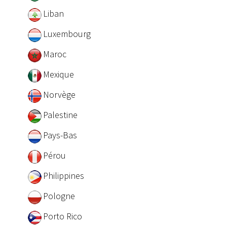
Liban
Luxembourg
Maroc
Mexique
Norvège
Palestine
Pays-Bas
Pérou
Philippines
Pologne
Porto Rico