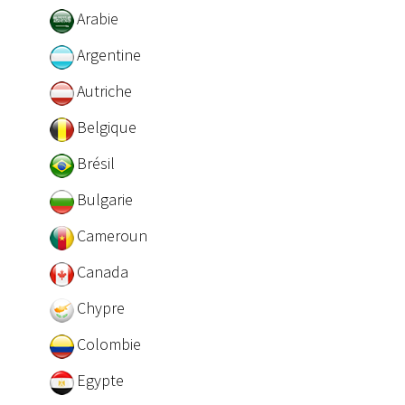
Arabie
Argentine
Autriche
Belgique
Brésil
Bulgarie
Cameroun
Canada
Chypre
Colombie
Egypte