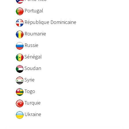
Portugal
République Dominicaine
Roumanie
Russie
Sénégal
Soudan
Syrie
Togo
Turquie
Ukraine