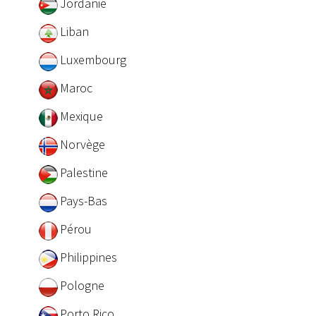
Jordanie
Liban
Luxembourg
Maroc
Mexique
Norvège
Palestine
Pays-Bas
Pérou
Philippines
Pologne
Porto Rico