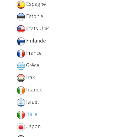
Espagne
Estonie
Etats-Unis
Finlande
France
Grèce
Irak
Irlande
Israël
Italie
Japon