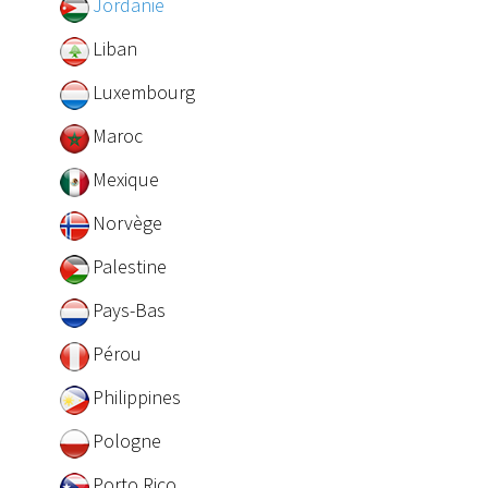
Jordanie
Liban
Luxembourg
Maroc
Mexique
Norvège
Palestine
Pays-Bas
Pérou
Philippines
Pologne
Porto Rico