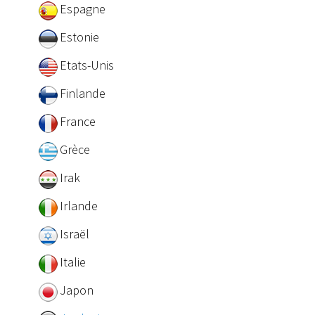
Espagne
Estonie
Etats-Unis
Finlande
France
Grèce
Irak
Irlande
Israël
Italie
Japon