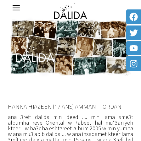
HANNA HJAZEEN (17 ANS) AMMAN - JORDAN
ana 3reft dalida min jdeed .... min lama sme3t
albumha reve Oriental w 7abeet hal mu*3aniyeh
kteer... w ba3dha eshtareet album 2005 w min yumha
w ana mu3jab b dalida ... w ana insadamet kteer lama
3reft ino dalida mattat min 15 sane ...w ana 3reft bel