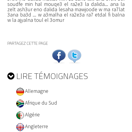
soudfe min hal mouqe3 el ra2e3 la dalida... ana la
zelt ash3ur eno dalida lesaha mawjoode w ma ra7lat
3ana ba3d ... w a3malha el ra2e3a ra7 etdal fi balna
w la ajyalna toul el 3omur
PARTAGEZ CETTE PAGE
LIRE TÉMOIGNAGES
Allemagne
Afrique du Sud
Algérie
Angleterre