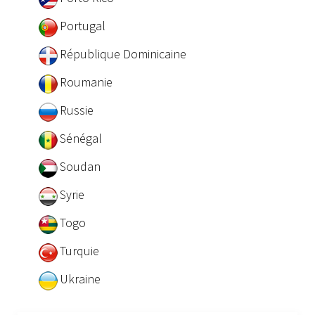
Portugal
République Dominicaine
Roumanie
Russie
Sénégal
Soudan
Syrie
Togo
Turquie
Ukraine