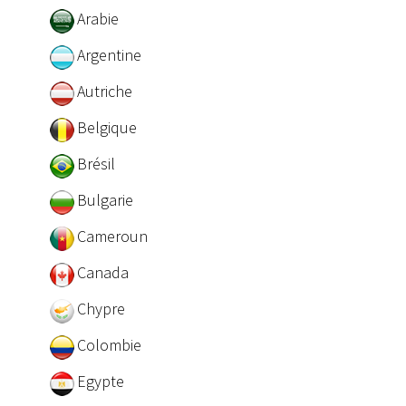
Arabie
Argentine
Autriche
Belgique
Brésil
Bulgarie
Cameroun
Canada
Chypre
Colombie
Egypte